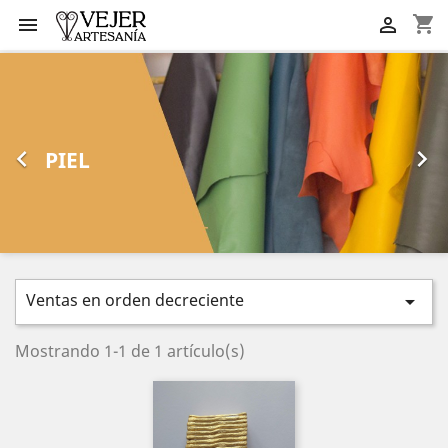
shopping_cart


Anterior
Sig


PIEL
Ventas en orden decreciente

Mostrando 1-1 de 1 artículo(s)