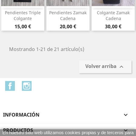
Pendientes Triple
Pendientes Zamak
Colgante Zamak
Colgante
Cadena
Cadena
Precio
Precio
Precio
15,00 €
20,00 €
30,00 €
Mostrando 1-21 de 21 artículo(s)
Volver arriba

Facebook
Instagram
INFORMACIÓN

PRODUCTOS

En nuestro sitio web utilizamos cookies propias y de terceros para