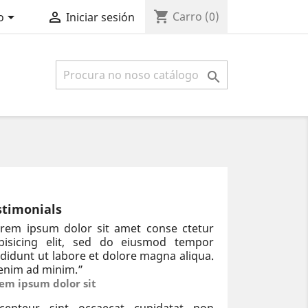
shopping_cart


Carro
(0)
o
Iniciar sesión

stimonials
rem ipsum dolor sit amet conse ctetur
ipisicing elit, sed do eiusmod tempor
ididunt ut labore et dolore magna aliqua.
enim ad minim.
”
em ipsum dolor sit