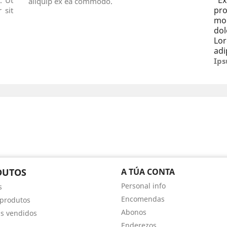
“
E
. Ut
aliquip ex ea commodo.
pro
 sit
mo
dol
Lo
adi
Ips
DUTOS
A TÚA CONTA
Personal info
s
Encomendas
produtos
Abonos
s vendidos
Enderezos