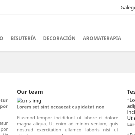
Galeg
O
BISUTERÍA
DECORACIÓN
AROMATERAPIA
Our team
Te
“
Lo
tur
ad
por
Lorem set sint occaecat cupidatat non
inc
Eiusmod tempor incididunt ut labore et dolore
Ut 
tur
magna aliqua. Ut enim ad minim veniam, quis
Lor
por
nostrud exercitation ullamco laboris nisi ut