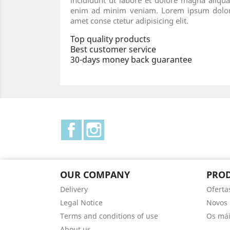
incididunt ut labore et dolore magna aliqua
enim ad minim veniam. Lorem ipsum dolor
amet conse ctetur adipisicing elit.
Top quality products
Best customer service
30-days money back guarantee
Facebook
Instagram
OUR COMPANY
PRO
Delivery
Oferta
Legal Notice
Novos 
Terms and conditions of use
Os mái
About us