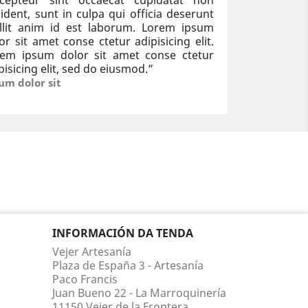
xcepteur sint occaecat cupidatat non
ident, sunt in culpa qui officia deserunt
llit anim id est laborum. Lorem ipsum
or sit amet conse ctetur adipisicing elit.
rem ipsum dolor sit amet conse ctetur
pisicing elit, sed do eiusmod.
”
um dolor sit
INFORMACIÓN DA TENDA
Vejer Artesanía
Plaza de España 3 - Artesanía
Paco Francis
Juan Bueno 22 - La Marroquinería
11150 Vejer de la Frontera