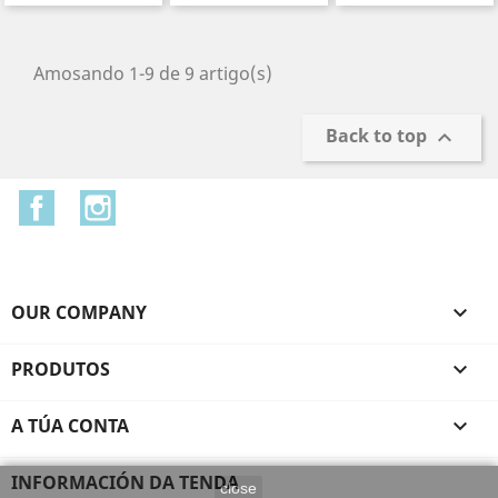
Amosando 1-9 de 9 artigo(s)
Back to top

Facebook
Instagram
OUR COMPANY

PRODUTOS

A TÚA CONTA

INFORMACIÓN DA TENDA
close