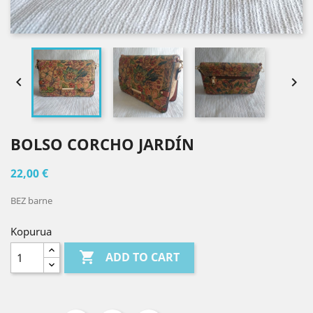


BOLSO CORCHO JARDÍN
22,00 €
BEZ barne
Kopurua

ADD TO CART