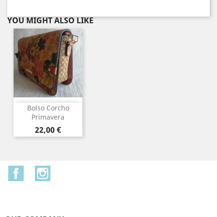
YOU MIGHT ALSO LIKE
Bolso Corcho
Primavera
Price
22,00 €
Facebook
Instagram