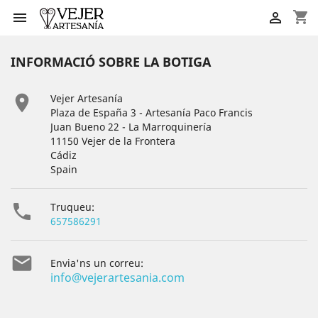
shopping_cart


INFORMACIÓ SOBRE LA BOTIGA

Vejer Artesanía
Plaza de España 3 - Artesanía Paco Francis
Juan Bueno 22 - La Marroquinería
11150 Vejer de la Frontera
Cádiz
Spain

Truqueu:
657586291

Envia'ns un correu:
info@vejerartesania.com