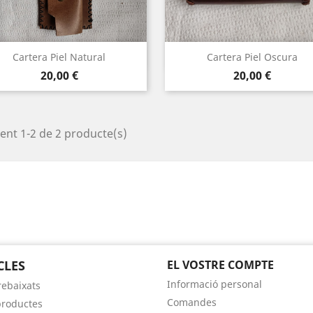
Vista ràpida
Vista ràpida


Cartera Piel Natural
Cartera Piel Oscura
Preu
Preu
20,00 €
20,00 €
ent 1-2 de 2 producte(s)
CLES
EL VOSTRE COMPTE
Informació personal
rebaixats
Comandes
roductes