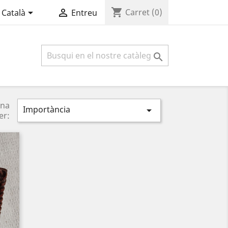
shopping_cart


Carret
(0)
Català
Entreu

na
Importància

er: